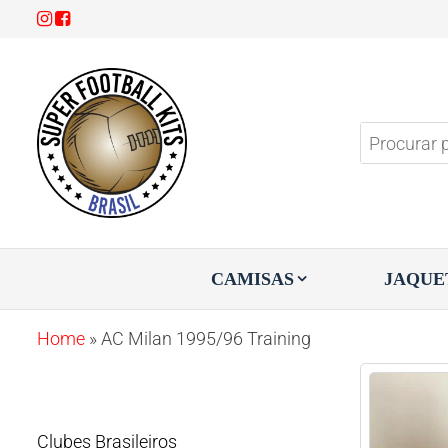
Super
Aproveite
3x sem
Football
juros!
Kits
CAMISAS
JAQUE
Home
»
AC Milan 1995/96 Training
Clubes Brasileiros