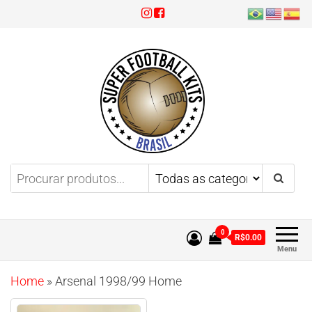
Super Football Kits
Aproveite 3x sem juros!
0
R$0.00
Menu
Home
»
Arsenal 1998/99 Home