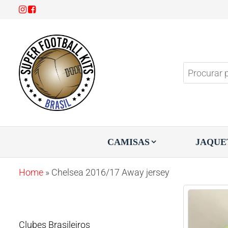
Super
Aproveite
3x sem
Football
juros!
Kits
CAMISAS
JAQUE
Home
»
Chelsea 2016/17 Away jersey
Clubes Brasileiros