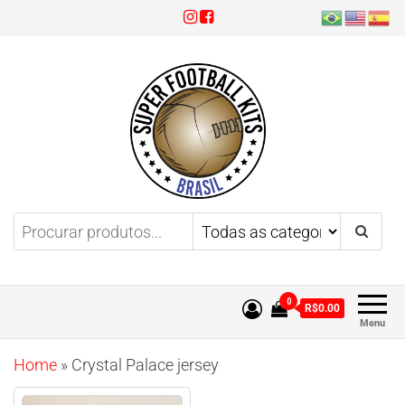
Super Football Kits
Aproveite 3x sem juros!
0
R$0.00
Menu
Home
»
Crystal Palace jersey