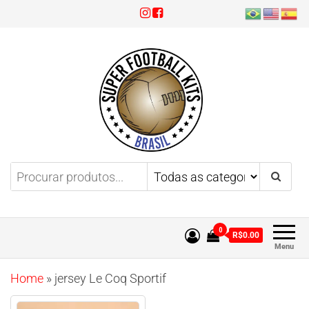
Super Football Kits
Aproveite 3x sem juros!
0
R$0.00
Menu
Home
»
jersey Le Coq Sportif