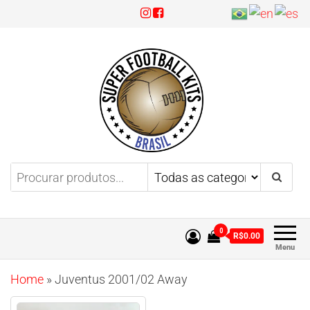
Super Football Kits
Aproveite 3x sem juros!
0
R$0.00
Menu
Home
»
Juventus 2001/02 Away