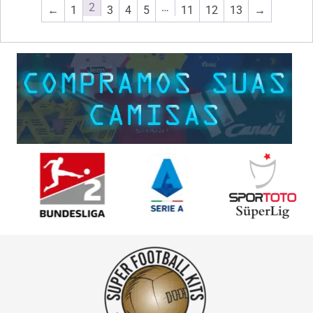
2
…
←
1
3
4
5
11
12
13
→