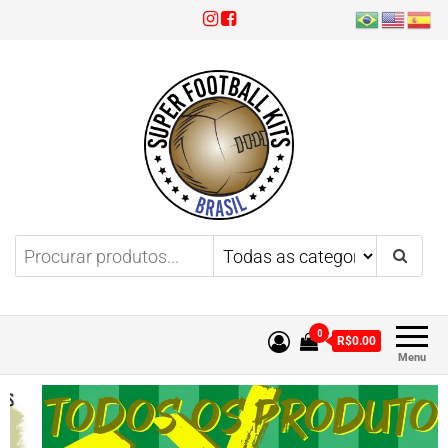
Super Football Kits
Aproveite 3x sem juros!
0
R$0.00
Menu