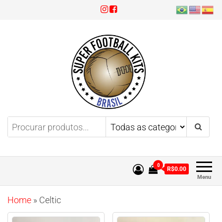
Super Football Kits
Aproveite 3x sem juros!
0
R$0.00
Menu
Home
»
Celtic