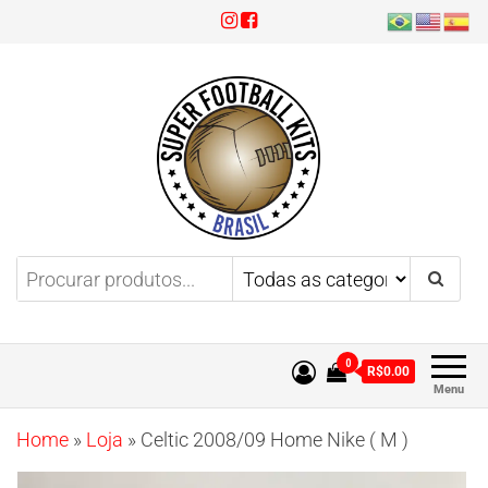
Super Football Kits
Aproveite 3x sem juros!
0
R$0.00
Menu
Home
»
Loja
»
Celtic 2008/09 Home Nike ( M )