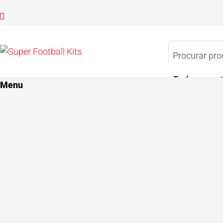
Super
Aproveite
3x sem
Football
juros!
Kits
Menu