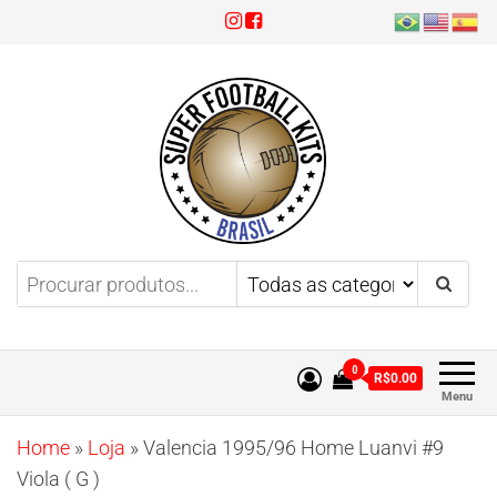
Super Football Kits
Aproveite 3x sem juros!
0
R$0.00
Menu
Home
»
Loja
»
Valencia 1995/96 Home Luanvi #9
Viola ( G )