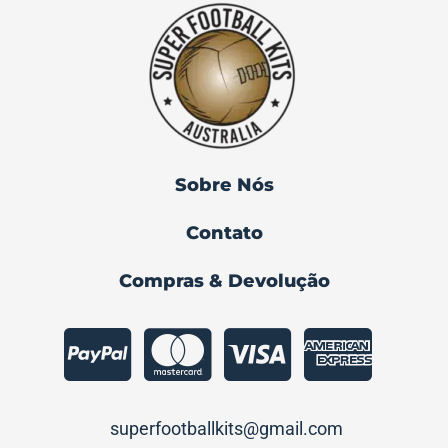
Barcelona 1989/92 Home Meyba ( GG )
R$
1,899.00
Sobre Nós
Contato
Compras & Devolução
superfootballkits@gmail.com