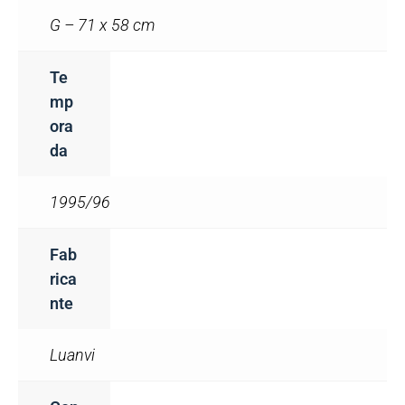
G – 71 x 58 cm
Te
Mp
Ora
Da
1995/96
Fab
Rica
Nte
Luanvi