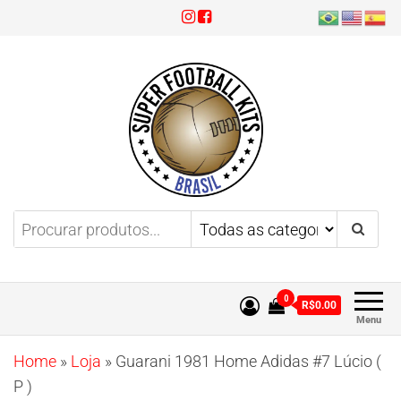
Super Football Kits
Aproveite 3x sem juros!
0
R$0.00
Menu
Home
»
Loja
»
Guarani 1981 Home Adidas #7 Lúcio (
P )