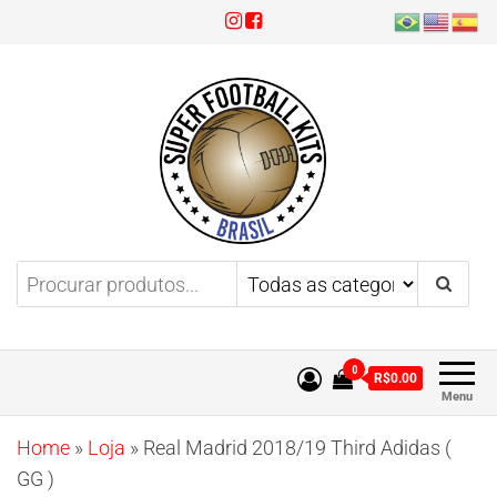
Super Football Kits
Aproveite 3x sem juros!
0
R$0.00
Menu
Home
»
Loja
»
Real Madrid 2018/19 Third Adidas (
GG )