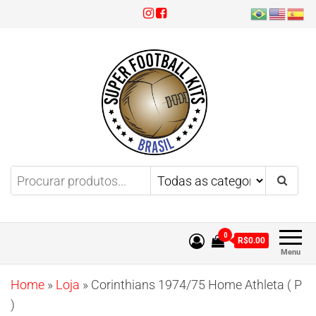
Super Football Kits
Aproveite 3x sem juros!
0
R$0.00
Menu
Home
»
Loja
»
Corinthians 1974/75 Home Athleta ( P
)